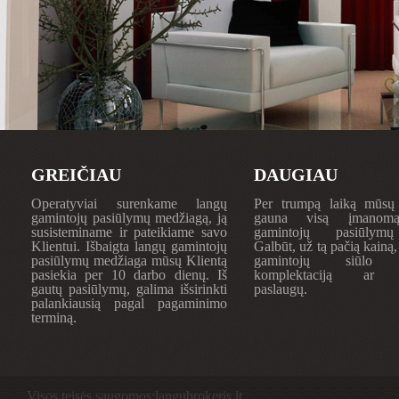
GREIČIAU
DAUGIAU
Operatyviai surenkame langų
Per trumpą laiką mūsų 
gamintojų pasiūlymų medžiagą, ją
gauna visą įmanom
susisteminame ir pateikiame savo
gamintojų pasiūlymų
Klientui. Išbaigta langų gamintojų
Galbūt, už tą pačią kainą,
pasiūlymų medžiaga mūsų Klientą
gamintojų siūlo g
pasiekia per 10 darbo dienų. Iš
komplektaciją ar 
gautų pasiūlymų, galima išsirinkti
paslaugų.
palankiausią pagal pagaminimo
terminą.
Visos teisės saugomos:langubrokeris.lt