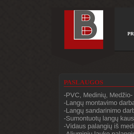
PR
PASLAUGOS
-PVC, Medinių, Medžio- 
-Langų montavimo darba
-Langų sandarinimo darb
-Sumontuotų langų kaus
-Vidaus palangių iš me
-Aliuminių lauko palang