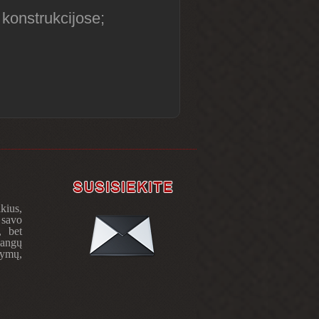
 konstrukcijose;
kius,
 savo
, bet
langų
lymų,