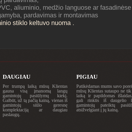
PVC, aliuminio, medžio languose ar fasadinėse
 gamyba, pardavimas ir montavimas
nio stiklo keltuvo nuoma .
DAUGIAU
PIGIAU
Per trumpą laiką mūsų Klientas
Patikėdamas mums savo porei
gauna visą įmanomą langų
mūsų Klientas sutaupo ne tik
gamintojų pasiūlymų kiekį.
laiką ir papildomas išlaidas
Galbūt, už tą pačią kainą, vienas iš
gali rinktis iš daugelio 
gamintojų siūlo geresnę
gamintojų pateiktų pasiū
komplektaciją ar daugiau
atsižvelgiant į jų kainą.
paslaugų.