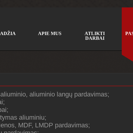
ADŽIA
APIE MUS
ATLIKTI
PA
DARBAI
aliuminio, aliuminio langų pardavimas
;
i;
ai;
tymas aliuminiu;
dienos, MDF, LMDP pardavimas;
ių pardavimas;