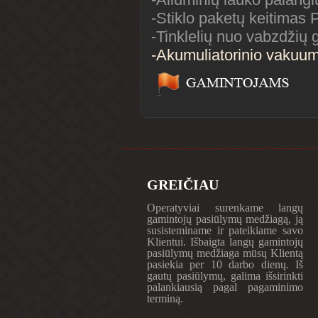
-Stiklo paketų keitimas 
-Tinklelių nuo vabzdžių
-Akumuliatorinio vakuumi
GREIČIAU
Operatyviai surenkame langų
gamintojų pasiūlymų medžiagą, ją
susisteminame ir pateikiame savo
Klientui. Išbaigta langų gamintojų
pasiūlymų medžiaga mūsų Klientą
pasiekia per 10 darbo dienų. Iš
gautų pasiūlymų, galima išsirinkti
palankiausią pagal pagaminimo
terminą.